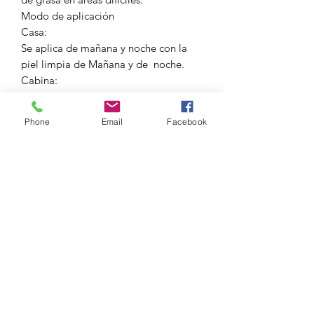
Modo de aplicación
Casa:
Se aplica de mañana y noche con la
piel limpia de Mañana y de noche.
Cabina:
Se puede aplicar en masaje reductor,
maderoterapia o aparatología, bem,
Phone
Email
Facebook
dermia, ultrasonido e incluso
galvánica.
Activos:
Halopteris scoparia, manteca karité,
fucus hiedra, equinácea, romero, cola
de caballo centella asiática, ascorbyl
palpitante.