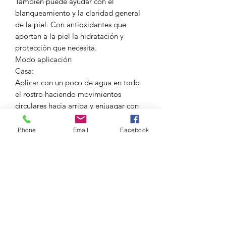
También puede ayudar con el
blanqueamiento y la claridad general
de la piel. Con antioxidantes que
aportan a la piel la hidratación y
protección que necesita.
Modo aplicación
Casa:
Aplicar con un poco de agua en todo
el rostro haciendo movimientos
circulares hacia arriba y enjuagar con
abundante agua.
Cabina:
Phone
Email
Facebook
Aplicar con masaje de remoción en
todo el rostro para hacer una limpieza
profunda, retirar con esponja mojada.
Activos:
Papaya, pepino, ácido láctico,regaliz,
caléndula, lúpulo, sábila, tila, y
hamamelis, milan rama esencia té
verde.