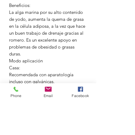
Beneficios:
La alga marina por su alto contenido
de yodo, aumenta la quema de grasa
en la célula adiposa, a la vez que hace
un buen trabajo de drenaje gracias al
romero. Es un excelente apoyo en
problemas de obesidad o grasas
duras.
Modo aplicación
Casa:
Recomendada con aparatología
incluso con galvánicas.
Cabina:
Este producto es de uso en
Phone
Email
Facebook
aparatologia, pueden ser bem, dermia,
ultrasonido radiofrecuencia, hasta
galvánica. La quema de grasa visible
desde la primera aplicación.
Activos: