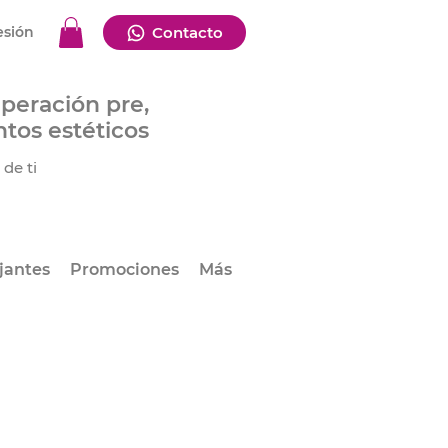
esión
Contacto
uperación pre,
ntos estéticos
de ti
jantes
Promociones
Más