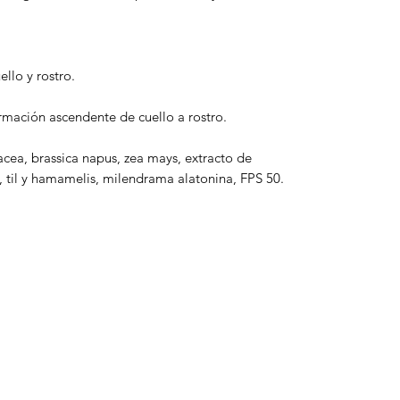
llo y rostro.
irmación ascendente de cuello a rostro.
ea, brassica napus, zea mays, extracto de
a, til y hamamelis, milendrama alatonina, FPS 50.